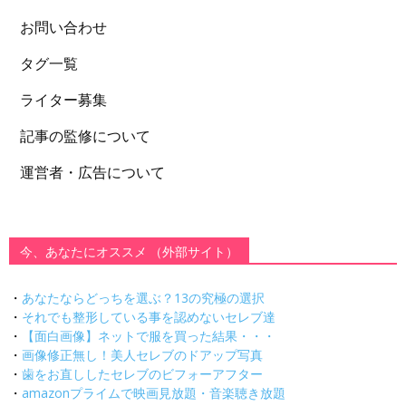
お問い合わせ
タグ一覧
ライター募集
記事の監修について
運営者・広告について
今、あなたにオススメ （外部サイト）
・
あなたならどっちを選ぶ？13の究極の選択
・
それでも整形している事を認めないセレブ達
・
【面白画像】ネットで服を買った結果・・・
・
画像修正無し！美人セレブのドアップ写真
・
歯をお直ししたセレブのビフォーアフター
・
amazonプライムで映画見放題・音楽聴き放題