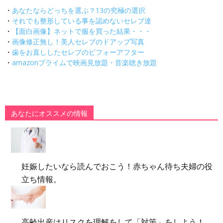
・
あなたならどっちを選ぶ？13の究極の選択
・
それでも整形している事を認めないセレブ達
・
【面白画像】ネットで服を買った結果・・・
・
画像修正無し！美人セレブのドアップ写真
・
歯をお直ししたセレブのビフォーアフター
・
amazonプライムで映画見放題・音楽聴き放題
あなたにオススメの情報
妊娠したいなら読んでおこう！赤ちゃん待ち夫婦の役
立ち情報。
高齢出産はリスクを理解をして「対策」をしよう！