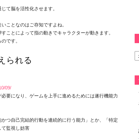
通じて脳を活性化させます。
良いことなのはご存知ですよね。
押すことによって指の動きでキャラクターが動きます。
るのです。
カ
テ
えられる
ゴ
リ
ー
10/09/
が必要になり、ゲームを上手に進めるためには遂行機能力
的かつ自己完結的行動を連続的に行う能力」とか、「特定
して監視し妨害