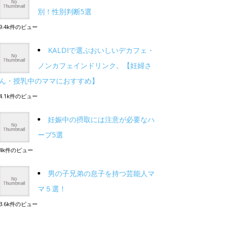
別！性別判断5選
9.4k件のビュー
KALDIで選ぶおいしいデカフェ・
ノンカフェインドリンク。【妊婦さ
ん・授乳中のママにおすすめ】
4.1k件のビュー
妊娠中の摂取には注意が必要なハ
ーブ5選
4k件のビュー
男の子兄弟の息子を持つ芸能人マ
マ５選！
3.6k件のビュー