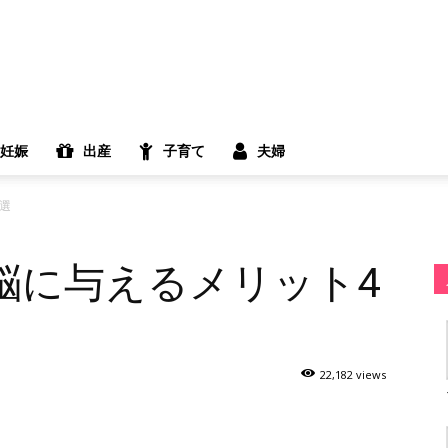
妊娠
出産
子育て
夫婦
選
脳に与えるメリット4
22,182 views