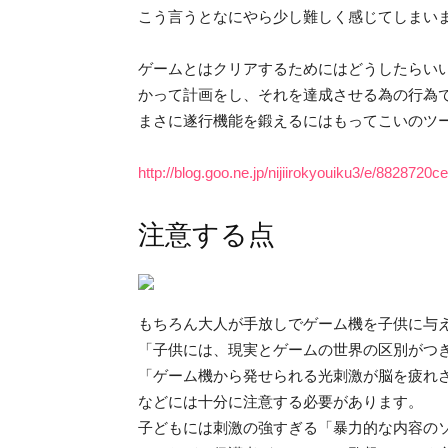
こう言うとなにやら少し難しく感じてしまい
ゲームとはクリアするためにはどうしたらい
かって計画をし、それを達成させる為の行為
まさに遂行機能を鍛えるにはもってこいのツ
http://blog.goo.ne.jp/nijiirokyouiku3/e/88287
注意する点
もちろん大人が手放しでゲーム機を子供に与
「子供には、現実とゲームの世界の区別がつ
「ゲーム機から発せられる光刺激が脳を疲れ
などには十分に注意する必要があります。
子どもには刺激の強すぎる「暴力的な内容の