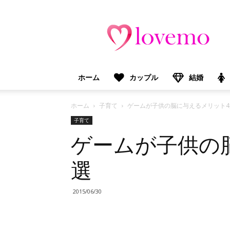
lovemo（ラ
ブ
モ）：
マ
マ
＆
ホーム
カップル
結婚
プ
レ
マ
ホーム
子育て
ゲームが子供の脳に与えるメリット4
マ
子育て
向
ゲームが子供の
け
情
報
選
メ
デ
ィ
2015/06/30
ア