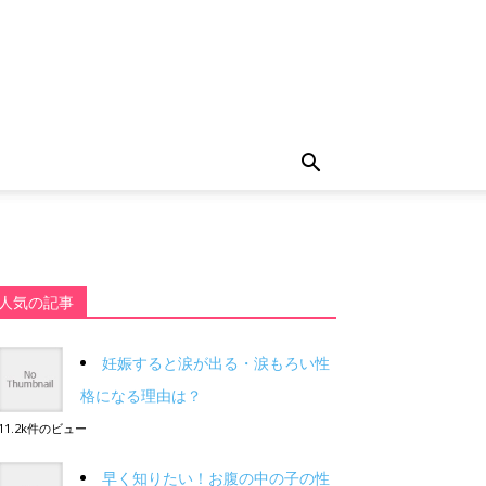
人気の記事
妊娠すると涙が出る・涙もろい性
格になる理由は？
11.2k件のビュー
早く知りたい！お腹の中の子の性