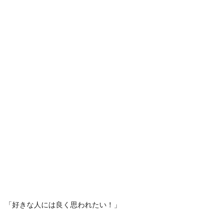
「好きな人には良く思われたい！」