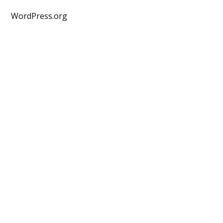
WordPress.org