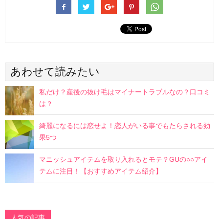
あわせて読みたい
私だけ？産後の抜け毛はマイナートラブルなの？口コミ
は？
綺麗になるには恋せよ！恋人がいる事でもたらされる効
果5つ
マニッシュアイテムを取り入れるとモテ？GUの○○アイ
テムに注目！【おすすめアイテム紹介】
人気の記事