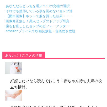
・
あなたならどっちを選ぶ？13の究極の選択
・
それでも整形している事を認めないセレブ達
・
【面白画像】ネットで服を買った結果・・・
・
画像修正無し！美人セレブのドアップ写真
・
歯をお直ししたセレブのビフォーアフター
・
amazonプライムで映画見放題・音楽聴き放題
あなたにオススメの情報
妊娠したいなら読んでおこう！赤ちゃん待ち夫婦の役
立ち情報。