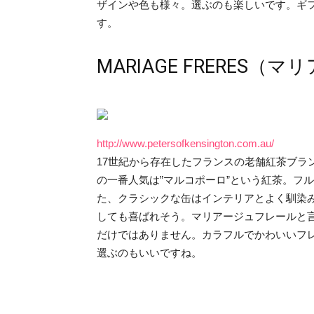
ザインや色も様々。選ぶのも楽しいです。ギ
す。
MARIAGE FRERES（
http://www.petersofkensington.com.au/
17世紀から存在したフランスの老舗紅茶ブラ
の一番人気は”マルコポーロ”という紅茶。フ
た、クラシックな缶はインテリアとよく馴染
しても喜ばれそう。マリアージュフレールと
だけではありません。カラフルでかわいいフ
選ぶのもいいですね。