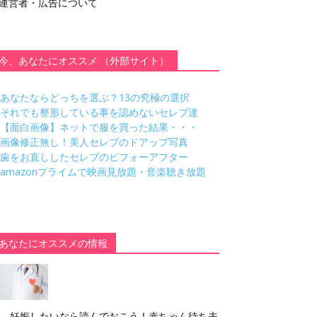
運営者・広告について
今、あなたにオススメ （外部サイト）
あなたならどっちを選ぶ？13の究極の選択
それでも整形している事を認めないセレブ達
【面白画像】ネットで服を買った結果・・・
画像修正無し！美人セレブのドアップ写真
歯をお直ししたセレブのビフォーアフター
amazonプライムで映画見放題・音楽聴き放題
あなたにオススメの情報
妊娠したいなら読んでおこう！赤ちゃん待ち夫