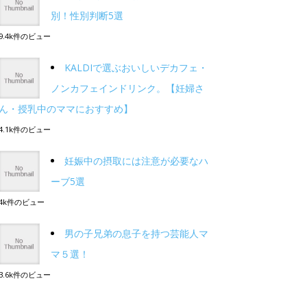
別！性別判断5選
9.4k件のビュー
KALDIで選ぶおいしいデカフェ・
ノンカフェインドリンク。【妊婦さ
ん・授乳中のママにおすすめ】
4.1k件のビュー
妊娠中の摂取には注意が必要なハ
ーブ5選
4k件のビュー
男の子兄弟の息子を持つ芸能人マ
マ５選！
3.6k件のビュー