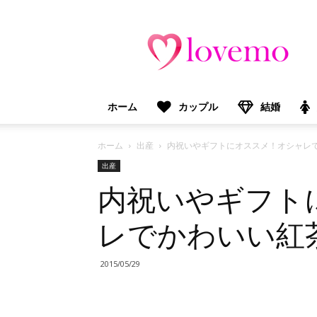
lovemo（ラ
ブ
モ）：
マ
マ
＆
ホーム
カップル
結婚
プ
レ
マ
ホーム
出産
内祝いやギフトにオススメ！オシャレ
マ
出産
向
内祝いやギフト
け
情
報
レでかわいい紅
メ
デ
ィ
2015/05/29
ア