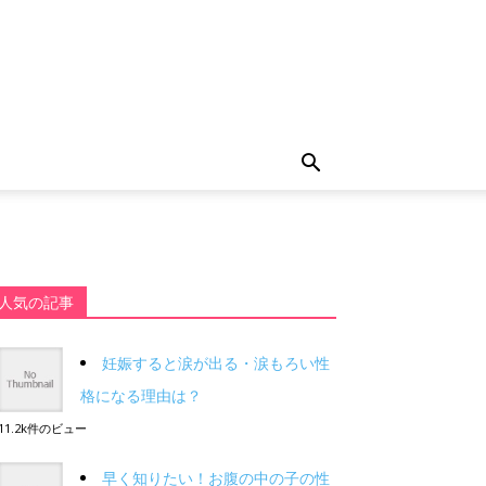
人気の記事
妊娠すると涙が出る・涙もろい性
格になる理由は？
11.2k件のビュー
早く知りたい！お腹の中の子の性