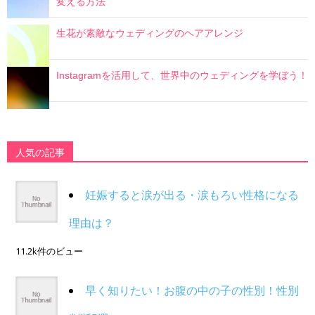
変える方法
生花が素敵なウェディングのヘアアレンジ
Instagramを活用して、世界中のウェディングを学ぼう！
人気の記事
妊娠すると涙が出る・涙もろい性格になる
理由は？
11.2k件のビュー
早く知りたい！お腹の中の子の性別！性別