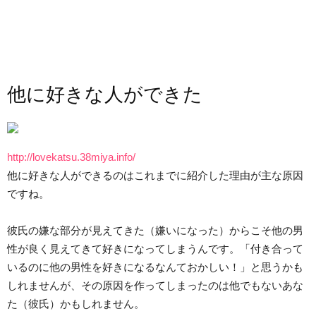
他に好きな人ができた
http://lovekatsu.38miya.info/
他に好きな人ができるのはこれまでに紹介した理由が主な原因
ですね。
彼氏の嫌な部分が見えてきた（嫌いになった）からこそ他の男
性が良く見えてきて好きになってしまうんです。「付き合って
いるのに他の男性を好きになるなんておかしい！」と思うかも
しれませんが、その原因を作ってしまったのは他でもないあな
た（彼氏）かもしれません。