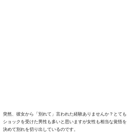
突然、彼女から「別れて」言われた経験ありませんか？とても
ショックを受けた男性も多いと思いますが女性も相当な覚悟を
決めて別れを切り出しているのです。