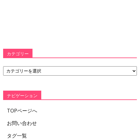
カテゴリー
カ
テ
ゴ
リ
ー
ナビゲーション
TOPページへ
お問い合わせ
タグ一覧