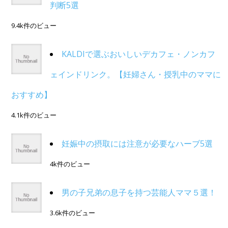
判断5選
9.4k件のビュー
KALDIで選ぶおいしいデカフェ・ノンカフ
ェインドリンク。【妊婦さん・授乳中のママに
おすすめ】
4.1k件のビュー
妊娠中の摂取には注意が必要なハーブ5選
4k件のビュー
男の子兄弟の息子を持つ芸能人ママ５選！
3.6k件のビュー