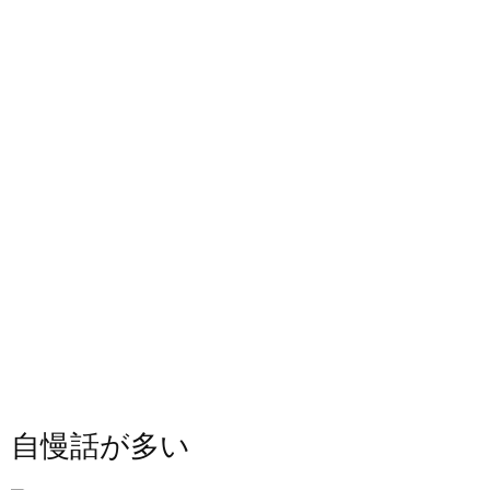
自慢話が多い