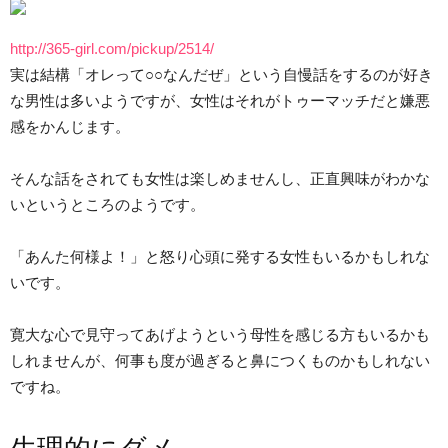
http://365-girl.com/pickup/2514/
実は結構「オレって○○なんだぜ」という自慢話をするのが好き
な男性は多いようですが、女性はそれがトゥーマッチだと嫌悪
感をかんじます。
そんな話をされても女性は楽しめませんし、正直興味がわかな
いというところのようです。
「あんた何様よ！」と怒り心頭に発する女性もいるかもしれな
いです。
寛大な心で見守ってあげようという母性を感じる方もいるかも
しれませんが、何事も度が過ぎると鼻につくものかもしれない
ですね。