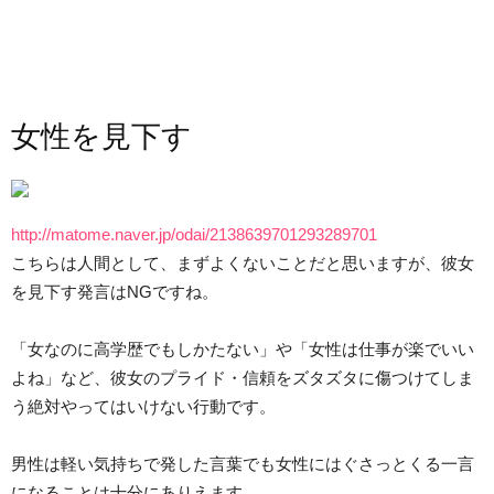
女性を見下す
http://matome.naver.jp/odai/2138639701293289701
こちらは人間として、まずよくないことだと思いますが、彼女
を見下す発言はNGですね。
「女なのに高学歴でもしかたない」や「女性は仕事が楽でいい
よね」など、彼女のプライド・信頼をズタズタに傷つけてしま
う絶対やってはいけない行動です。
男性は軽い気持ちで発した言葉でも女性にはぐさっとくる一言
になることは十分にありえます。