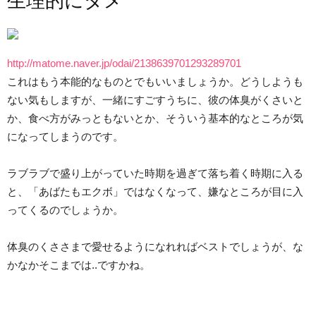
生理的にダメ
http://matome.naver.jp/odai/2138639701293289701
これはもう本能的なものとでもいいましょうか。どうしようも
ない気もしますが、一緒にすごすうちに、彼の体臭がくさいと
か、食べ方がみっともないとか、そういう基本的なところが気
になってしまうのです。
ラブラブで盛り上がっていた時期を過ぎて落ち着く時期に入る
と、「あばたもエクボ」ではなくなって、嫌なところが目に入
ってくるのでしょうか。
体臭のくささまで愛せるようになれればベストでしょうが、な
かなかそこまでは..ですかね。