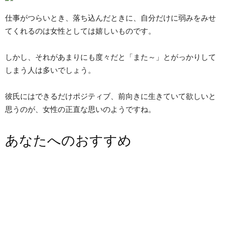
仕事がつらいとき、落ち込んだときに、自分だけに弱みをみせ
てくれるのは女性としては嬉しいものです。
しかし、それがあまりにも度々だと「また～」とがっかりして
しまう人は多いでしょう。
彼氏にはできるだけポジティブ、前向きに生きていて欲しいと
思うのが、女性の正直な思いのようですね。
あなたへのおすすめ