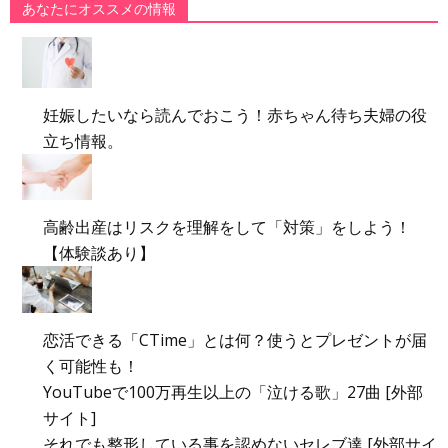
あなたにオススメの情報
妊娠したいなら読んでおこう！赤ちゃん待ち夫婦の役
立ち情報。
高齢出産はリスクを理解をして「対策」をしよう！
【体験談あり】
恋活できる「CTime」とは何？使うとプレゼントが届
く可能性も！
YouTubeで100万再生以上の「泣ける歌」27曲 [外部
サイト]
それでも整形している事を認めないセレブ達 [外部サイ