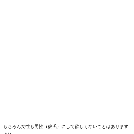
もちろん女性も男性（彼氏）にして欲しくないことはあります