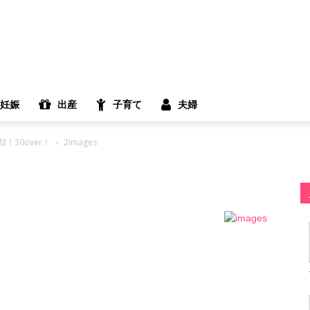
妊娠
出産
子育て
夫婦
30over！
2images