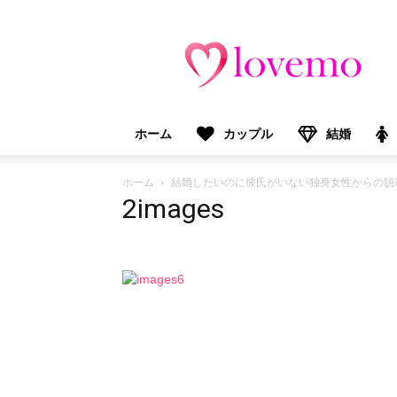
lovemo（ラ
ブ
モ）：
マ
マ
＆
ホーム
カップル
結婚
プ
レ
マ
ホーム
結婚したいのに彼氏がいない独身女性からの脱却！
マ
2images
向
け
情
報
メ
デ
ィ
ア