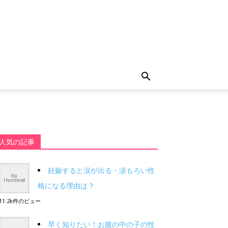
人気の記事
妊娠すると涙が出る・涙もろい性
格になる理由は？
11.2k件のビュー
早く知りたい！お腹の中の子の性