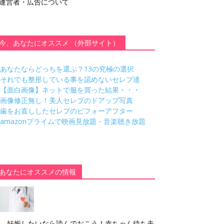
運営者・広告について
今、あなたにオススメ （外部サイト）
あなたならどっちを選ぶ？13の究極の選択
それでも整形している事を認めないセレブ達
【面白画像】ネットで服を買った結果・・・
画像修正無し！美人セレブのドアップ写真
歯をお直ししたセレブのビフォーアフター
amazonプライムで映画見放題・音楽聴き放題
あなたにオススメの情報
妊娠したいなら読んでおこう！赤ちゃん待ち夫