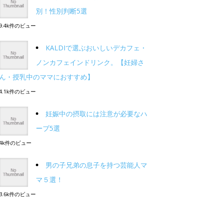
別！性別判断5選
9.4k件のビュー
KALDIで選ぶおいしいデカフェ・
ノンカフェインドリンク。【妊婦さ
ん・授乳中のママにおすすめ】
4.1k件のビュー
妊娠中の摂取には注意が必要なハ
ーブ5選
4k件のビュー
男の子兄弟の息子を持つ芸能人マ
マ５選！
3.6k件のビュー