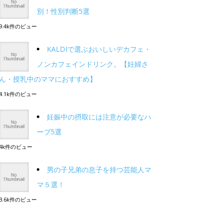
別！性別判断5選
9.4k件のビュー
KALDIで選ぶおいしいデカフェ・
ノンカフェインドリンク。【妊婦さ
ん・授乳中のママにおすすめ】
4.1k件のビュー
妊娠中の摂取には注意が必要なハ
ーブ5選
4k件のビュー
男の子兄弟の息子を持つ芸能人マ
マ５選！
3.6k件のビュー