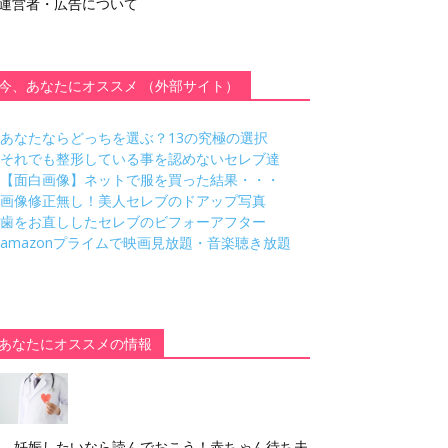
運営者・広告について
今、あなたにオススメ （外部サイト）
あなたならどっちを選ぶ？13の究極の選択
それでも整形している事を認めないセレブ達
【面白画像】ネットで服を買った結果・・・
画像修正無し！美人セレブのドアップ写真
歯をお直ししたセレブのビフォーアフター
amazonプライムで映画見放題・音楽聴き放題
あなたにオススメの情報
妊娠したいなら読んでおこう！赤ちゃん待ち夫