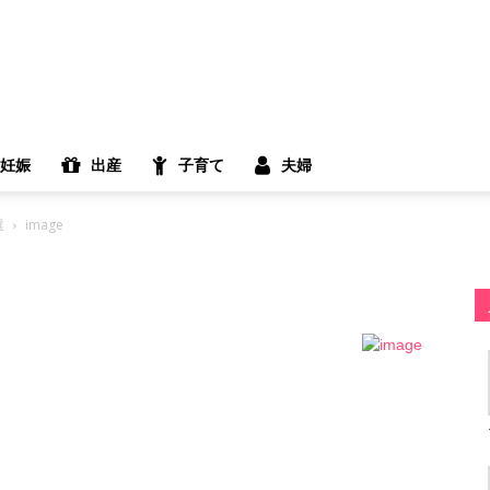
妊娠
出産
子育て
夫婦
選
image