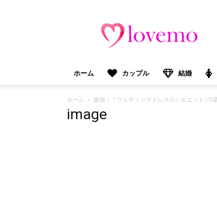
lovemo（ラ
ブ
モ）：
マ
マ
＆
ホーム
カップル
結婚
プ
レ
マ
ホーム
最強！！ウェディングドレスのシルエット♡5
マ
image
向
け
情
報
メ
デ
ィ
ア