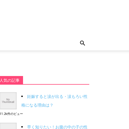
人気の記事
妊娠すると涙が出る・涙もろい性
格になる理由は？
11.2k件のビュー
早く知りたい！お腹の中の子の性