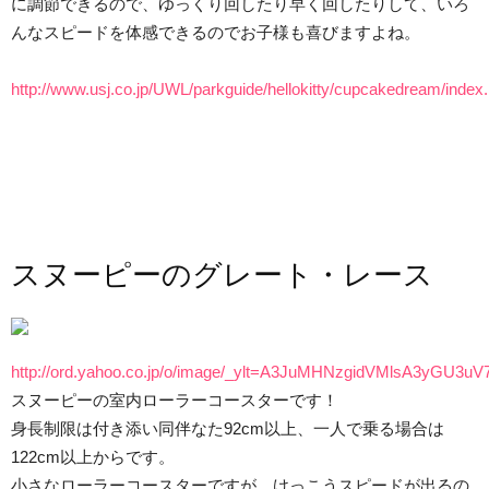
に調節できるので、ゆっくり回したり早く回したりして、いろ
んなスピードを体感できるのでお子様も喜びますよね。
http://www.usj.co.jp/UWL/parkguide/hellokitty/cupcakedream/index
スヌーピーのグレート・レース
http://ord.yahoo.co.jp/o/image/_ylt=A3JuMHNzgidVMls
スヌーピーの室内ローラーコースターです！
身長制限は付き添い同伴なた92cm以上、一人で乗る場合は
122cm以上からです。
小さなローラーコースターですが、けっこうスピードが出るの