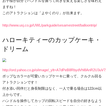
お子様が自分でハンドルを握って向きを変える楽しさを味わえ
ますね！
このアトラクションは「よやくのり」が出来ます。
http://www.usj.co.jp/UWL/parkguide/sesamestreet/balloontrip/
ハローキティーのカップケーキ・
ドリーム
http://ord.yahoo.co.jp/o/image/_ylt=A7dPeB8RbydVhl
ポップなカラーが可愛いカップケーキに乗って、クルクル回る
アトラクションです！
付き添い同伴だと身長制限はなく、一人で乗る場合は122cm以
上からです。
ハンドルを操作してカップの回転スピードを自分の好きなよう