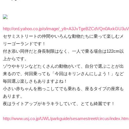
http://ord.yahoo.co.jp/o/image/_ylt=A3JvTgeBZCdVQn0
セサミストリートの仲間やいろんな動物たちに乗って楽しむメ
リーゴーランドです！
付き添い同伴だと身長制限はなく、一人で乗る場合は122cm以
上からです。
ゾウやキリンなどたくさんの動物がいて、自分で選ぶことが出
来るので、何回乗っても「今回はキリンさんにしよう！」など
毎回選ぶ楽しさもありますよね！
小さい赤ちゃんを抱っこしてでも乗れる、座るタイプの座席も
あります。
夜はライトアップがキラキラしていて、とても綺麗です！
http://www.usj.co.jp/UWL/parkguide/sesamestreet/circus/index.htm