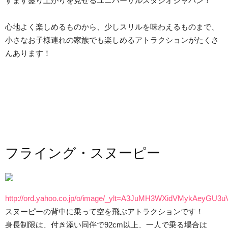
すます盛り上がりを見せるユニバーサルスタジオジャパン！
心地よく楽しめるものから、少しスリルを味わえるものまで、
小さなお子様連れの家族でも楽しめるアトラクションがたくさ
んあります！
フライング・スヌーピー
http://ord.yahoo.co.jp/o/image/_ylt=A3JuMH3WXidVMy
スヌーピーの背中に乗って空を飛ぶアトラクションです！
身長制限は、付き添い同伴で92cm以上、一人で乗る場合は