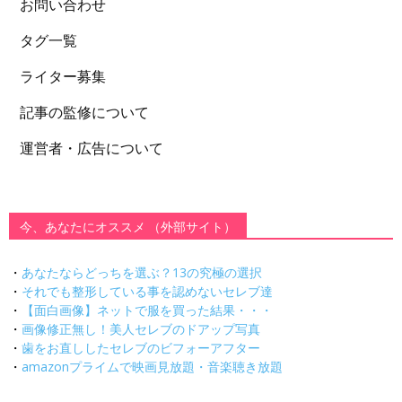
お問い合わせ
タグ一覧
ライター募集
記事の監修について
運営者・広告について
今、あなたにオススメ （外部サイト）
・
あなたならどっちを選ぶ？13の究極の選択
・
それでも整形している事を認めないセレブ達
・
【面白画像】ネットで服を買った結果・・・
・
画像修正無し！美人セレブのドアップ写真
・
歯をお直ししたセレブのビフォーアフター
・
amazonプライムで映画見放題・音楽聴き放題