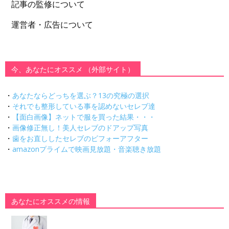
記事の監修について
運営者・広告について
今、あなたにオススメ （外部サイト）
・
あなたならどっちを選ぶ？13の究極の選択
・
それでも整形している事を認めないセレブ達
・
【面白画像】ネットで服を買った結果・・・
・
画像修正無し！美人セレブのドアップ写真
・
歯をお直ししたセレブのビフォーアフター
・
amazonプライムで映画見放題・音楽聴き放題
あなたにオススメの情報