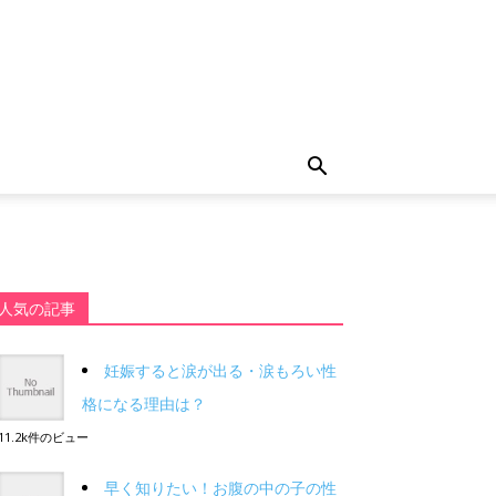
人気の記事
妊娠すると涙が出る・涙もろい性
格になる理由は？
11.2k件のビュー
早く知りたい！お腹の中の子の性