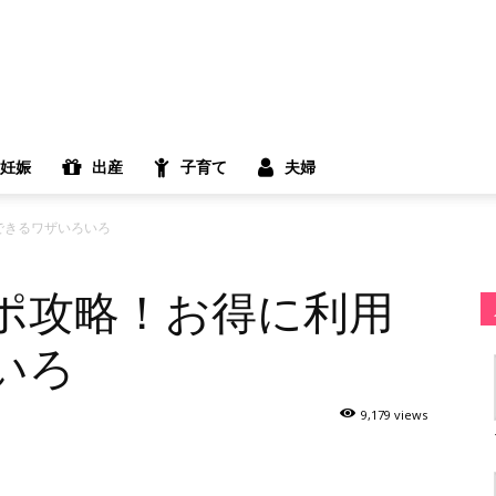
妊娠
出産
子育て
夫婦
できるワザいろいろ
ポ攻略！お得に利用
いろ
9,179 views