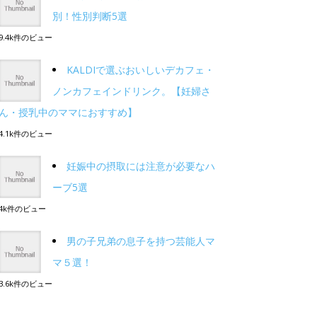
別！性別判断5選
9.4k件のビュー
KALDIで選ぶおいしいデカフェ・
ノンカフェインドリンク。【妊婦さ
ん・授乳中のママにおすすめ】
4.1k件のビュー
妊娠中の摂取には注意が必要なハ
ーブ5選
4k件のビュー
男の子兄弟の息子を持つ芸能人マ
マ５選！
3.6k件のビュー