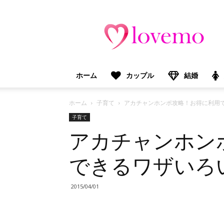
lovemo（ラ
ブ
モ）：
マ
マ
＆
ホーム
カップル
結婚
プ
レ
マ
ホーム
子育て
アカチャンホンポ攻略！お得に利用
マ
子育て
向
アカチャンホン
け
情
報
できるワザいろ
メ
デ
ィ
2015/04/01
ア