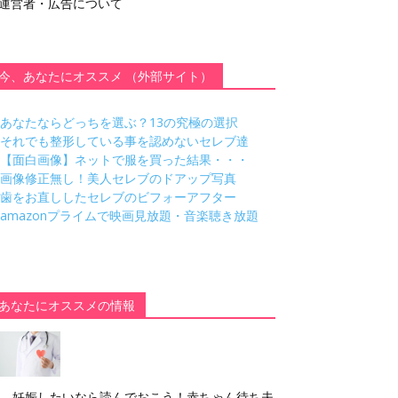
運営者・広告について
今、あなたにオススメ （外部サイト）
あなたならどっちを選ぶ？13の究極の選択
それでも整形している事を認めないセレブ達
【面白画像】ネットで服を買った結果・・・
画像修正無し！美人セレブのドアップ写真
歯をお直ししたセレブのビフォーアフター
amazonプライムで映画見放題・音楽聴き放題
あなたにオススメの情報
妊娠したいなら読んでおこう！赤ちゃん待ち夫