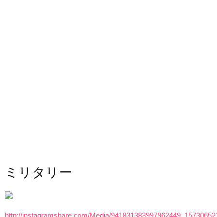
ミリタリー
http://instagramshare.com/Media/941831383997962449_15730652