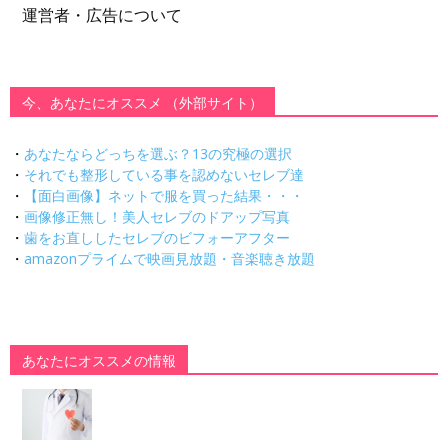
運営者・広告について
今、あなたにオススメ （外部サイト）
・
あなたならどっちを選ぶ？13の究極の選択
・
それでも整形している事を認めないセレブ達
・
【面白画像】ネットで服を買った結果・・・
・
画像修正無し！美人セレブのドアップ写真
・
歯をお直ししたセレブのビフォーアフター
・
amazonプライムで映画見放題・音楽聴き放題
あなたにオススメの情報