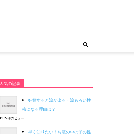
人気の記事
妊娠すると涙が出る・涙もろい性
格になる理由は？
11.2k件のビュー
早く知りたい！お腹の中の子の性