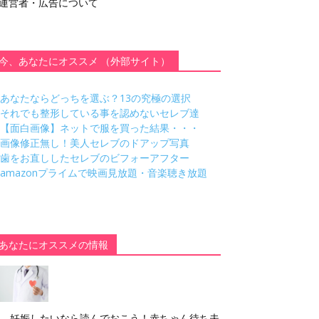
運営者・広告について
今、あなたにオススメ （外部サイト）
あなたならどっちを選ぶ？13の究極の選択
それでも整形している事を認めないセレブ達
【面白画像】ネットで服を買った結果・・・
画像修正無し！美人セレブのドアップ写真
歯をお直ししたセレブのビフォーアフター
amazonプライムで映画見放題・音楽聴き放題
あなたにオススメの情報
妊娠したいなら読んでおこう！赤ちゃん待ち夫