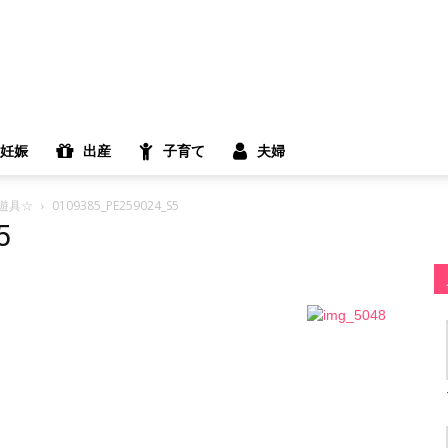
妊娠
出産
子育て
夫婦
遊具☆
0109385_PE259024_S5
5