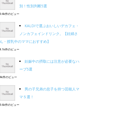
別！性別判断5選
9.4k件のビュー
KALDIで選ぶおいしいデカフェ・
ノンカフェインドリンク。【妊婦さ
ん・授乳中のママにおすすめ】
4.1k件のビュー
妊娠中の摂取には注意が必要なハ
ーブ5選
4k件のビュー
男の子兄弟の息子を持つ芸能人マ
マ５選！
3.6k件のビュー