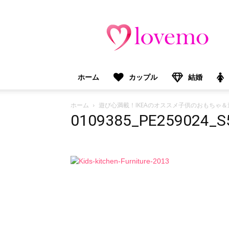
lovemo（ラ
ブ
モ）：
マ
マ
＆
ホーム
カップル
結婚
プ
レ
マ
ホーム
遊び心満載！IKEAのオススメ子供のおもちゃ＆
マ
0109385_PE259024_S
向
け
情
報
メ
デ
ィ
ア