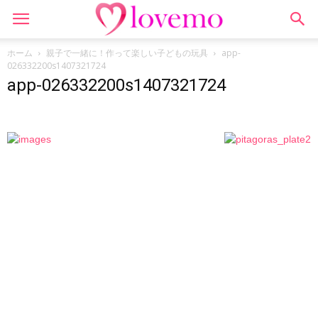
ホーム
親子で一緒に！作って楽しい子どもの玩具
app-
026332200s1407321724
app-026332200s1407321724