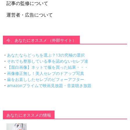
記事の監修について
運営者・広告について
今、あなたにオススメ （外部サイト）
・
あなたならどっちを選ぶ？13の究極の選択
・
それでも整形している事を認めないセレブ達
・
【面白画像】ネットで服を買った結果・・・
・
画像修正無し！美人セレブのドアップ写真
・
歯をお直ししたセレブのビフォーアフター
・
amazonプライムで映画見放題・音楽聴き放題
あなたにオススメの情報